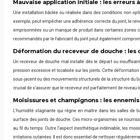
Mauvaise application initiale : les erreurs
Une installation bâclée ou réalisée dans des conditions non op
exemple, peut empêcher une adhérence correcte du joint, le rendan
emprisonnées ou un manque de produit dans certaines zones crit
recommandés par le fabricant du joint peut également compromettr
Déformation du receveur de douche : les 
Un receveur de douche mal installé dès le départ ou insuffisa
pression excessive et localisée sur les joints. Cette déformation
sous-jacent ou des mouvements structurels de la structure du b
crucial de s’assurer que le receveur est parfaitement de niveau lo
Moisissures et champignons : les ennemis 
L’humidité stagnante qui règne en maître dans les salles de 
surface des joints de douche. Ces micro-organismes se nourrisse
au fil du temps. Outre l’aspect inesthétique indéniable, les m
irritations cutanées. Il est donc essentiel de nettoyer régulièreme