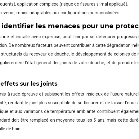
quents), application complexe (risque de fissures si mal appliqué).
receveurs, moins adaptables aux configurations personnalisées.
: identifier les menaces pour une protec
é et installé avec expertise, peut finir par se détériorer progressiv
on. De nombreux facteurs peuvent contribuer à cette dégradation inéluc
structurels du receveur de douche, le développement de colonies de mo
 régulièrement l’état général des joints de votre douche, et de prendre
effets sur les joints
s à rude épreuve et subissent les effets insidieux de l’usure naturel
é, rendant le joint plus susceptible de se fissurer et de laisser l’eau s
 chimique et aux variations de température ambiante contribuent égale
tandard doit être remplacé en moyenne tous les 5 ans, mais cette durée
le de bain.