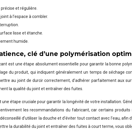
 précise et régulière.
joint à l’espace à combler.
terruption.
urface lisse et étanche.
gèrement humide.
atience, clé d’une polymérisation optim
ant est une étape absolument essentielle pour garantir la bonne polymér
llage du produit, qui indiquent généralement un temps de séchage comp
rmettre au joint de durcir correctement, d’adhérer parfaitement aux su
 la qualité du joint et entraîner des fuites.
 une étape cruciale pour garantir la longévité de votre installation. G
attentivement les recommandations du fabricant, car certains produit
onseillé d’utiliser la douche et d’éviter tout contact avec l’eau, afin
 la durabilité du joint et entraîner des fuites à court terme, vous ob