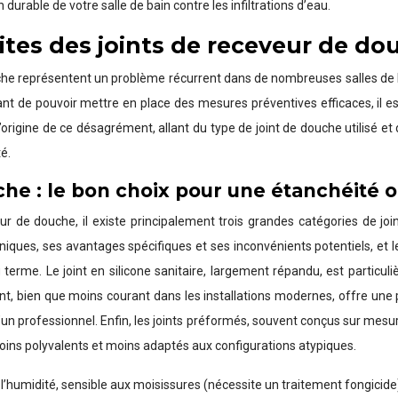
urable de votre salle de bain contre les infiltrations d’eau.
tes des joints de receveur de dou
uche représentent un problème récurrent dans de nombreuses salles de 
ant de pouvoir mettre en place des mesures préventives efficaces, il es
rigine de ce désagrément, allant du type de joint de douche utilisé et 
é.
che : le bon choix pour une étanchéité 
ur de douche, il existe principalement trois grandes catégories de joi
ues, ses avantages spécifiques et ses inconvénients potentiels, et le c
erme. Le joint en silicone sanitaire, largement répandu, est particuliè
nt, bien que moins courant dans les installations modernes, offre une p
d’un professionnel. Enfin, les joints préformés, souvent conçus sur mes
 moins polyvalents et moins adaptés aux configurations atypiques.
 à l’humidité, sensible aux moisissures (nécessite un traitement fongicide