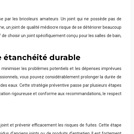
se par les bricoleurs amateurs. Un joint qui ne possède pas de
e, un joint de qualité médiocre risque de se détériorer beaucoup
if de choisir un joint spécifiquement conçu pour les salles de bain,
e étanchéité durable
our minimiser les problèmes potentiels et les dépenses imprévues
ssionnels, vous pouvez considérablement prolonger la durée de
s des eaux. Cette stratégie préventive passe par plusieurs étapes
application rigoureuse et conforme aux recommandations, le respect
oint et prévenir efficacement les risques de fuites. Cette étape
idus d’anciens joints ou de produits d’entretien. Il est fortement