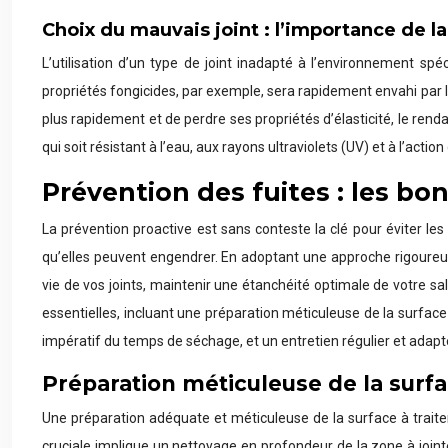
Choix du mauvais joint : l’importance de l
L’utilisation d’un type de joint inadapté à l’environnement s
propriétés fongicides, par exemple, sera rapidement envahi par 
plus rapidement et de perdre ses propriétés d’élasticité, le rendan
qui soit résistant à l’eau, aux rayons ultraviolets (UV) et à l’acti
Prévention des fuites : les b
La prévention proactive est sans conteste la clé pour éviter le
qu’elles peuvent engendrer. En adoptant une approche rigoure
vie de vos joints, maintenir une étanchéité optimale de votre sa
essentielles, incluant une préparation méticuleuse de la surface 
impératif du temps de séchage, et un entretien régulier et adapt
Préparation méticuleuse de la surfa
Une préparation adéquate et méticuleuse de la surface à traiter
cruciale implique un nettoyage en profondeur de la zone à jointer