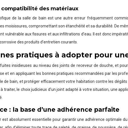
a compatibilité des matériaux
pécifique de la salle de bain est une autre erreur fréquemment commi
les moisissures, compromettant son étanchéité et sa durabilité. De mêm
t vulnérable aux fissures et aux infiltrations d’eau. Il est donc impérat
on corrosive des produits d’entretien courants.
onnes pratiques à adopter pour un
s fuites insidieuses au niveau des joints de receveur de douche, et p
use et en appliquant les bonnes pratiques recommandées par les profe
lle de bain, et protéger efficacement votre habitation contre les dégât
à traiter, le choix judicieux d’un joint adapté à votre situation, une 
é.
ce : la base d’une adhérence parfaite
 est absolument essentielle pour garantir une adhérence optimale du j
, afin d’éliminer toute trace de saleté, de graisse, de poussière, de rés