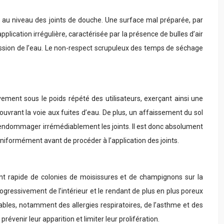
s au niveau des joints de douche. Une surface mal préparée, par
lication irrégulière, caractérisée par la présence de bulles d’air
ession de l’eau. Le non-respect scrupuleux des temps de séchage
ment sous le poids répété des utilisateurs, exerçant ainsi une
 ouvrant la voie aux fuites d’eau. De plus, un affaissement du sol
 endommager irrémédiablement les joints. Il est donc absolument
 uniformément avant de procéder à l’application des joints.
nt rapide de colonies de moisissures et de champignons sur la
gressivement de l’intérieur et le rendant de plus en plus poreux
bles, notamment des allergies respiratoires, de l’asthme et des
évenir leur apparition et limiter leur prolifération.