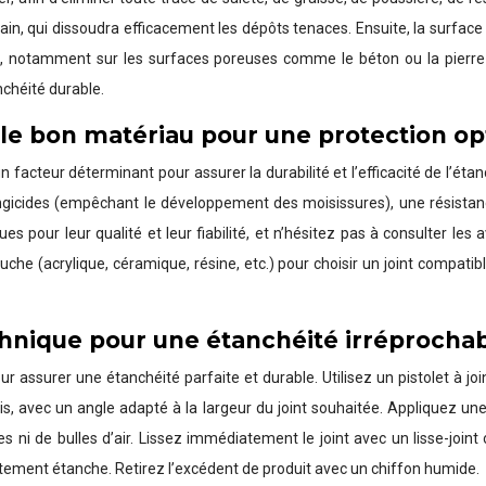
in, qui dissoudra efficacement les dépôts tenaces. Ensuite, la surface
s, notamment sur les surfaces poreuses comme le béton ou la pierre n
nchéité durable.
r le bon matériau pour une protection o
 facteur déterminant pour assurer la durabilité et l’efficacité de l’étanc
ongicides (empêchant le développement des moisissures), une résistanc
s pour leur qualité et leur fiabilité, et n’hésitez pas à consulter les a
he (acrylique, céramique, résine, etc.) pour choisir un joint compatibl
technique pour une étanchéité irréprocha
ur assurer une étanchéité parfaite et durable. Utilisez un pistolet à jo
, avec un angle adapté à la largeur du joint souhaitée. Appliquez une c
des ni de bulles d’air. Lissez immédiatement le joint avec un lisse-join
aitement étanche. Retirez l’excédent de produit avec un chiffon humide.