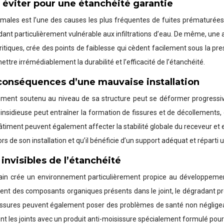
 à éviter pour une étanchéité garantie
timales est l’une des causes les plus fréquentes de fuites prématurée
t particulièrement vulnérable aux infiltrations d’eau. De même, une app
iques, crée des points de faiblesse qui cèdent facilement sous la pr
e irrémédiablement la durabilité et l’efficacité de l’étanchéité.
conséquences d’une mauvaise installation
mment soutenu au niveau de sa structure peut se déformer progressive
 insidieuse peut entraîner la formation de fissures et de décollements,
âtiment peuvent également affecter la stabilité globale du receveur et
rs de son installation et qu’il bénéficie d’un support adéquat et réparti
invisibles de l’étanchéité
bain crée un environnement particulièrement propice au développeme
nt des composants organiques présents dans le joint, le dégradant pro
oisissures peuvent également poser des problèmes de santé non négligea
nt les joints avec un produit anti-moisissure spécialement formulé pour pr